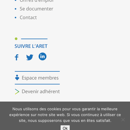
Se documenter
Contact
Nous utilisons des cookies pour vous garantir la meilleure
expérience sur notre site web. Si vous continuez à utiliser ce
Copyright ARET - Tous droits réservés -
Mentions
site, nous supposerons que vous en êtes satisfait.
légales
- Création graphique :
Ok