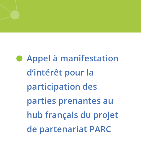
Appel à manifestation
d’intérêt pour la
participation des
parties prenantes au
hub français du projet
de partenariat PARC