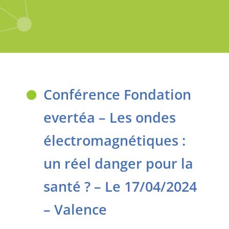
Conférence Fondation
evertéa – Les ondes
électromagnétiques :
un réel danger pour la
santé ? – Le 17/04/2024
– Valence