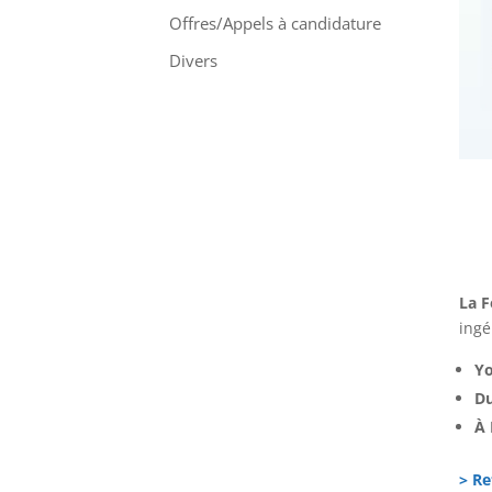
Offres/Appels à candidature
Divers
La F
ingé
Yo
Du
À 
> Re