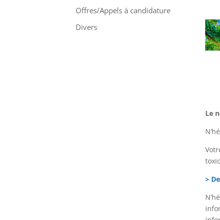
Offres/Appels à candidature
Divers
Le n
N’hé
Votr
toxi
> D
N’hé
info
info