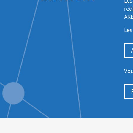
Les
réd
ARE
Les
Vou