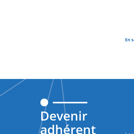
En s
Devenir
adhérent