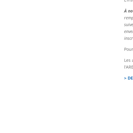
À no
remp
suiv
enve
insc
Pour
Les 
l’ARE
> D