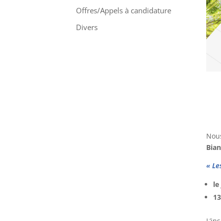
Offres/Appels à candidature
Divers
Nous
Bia
« Le
le
1
L’in